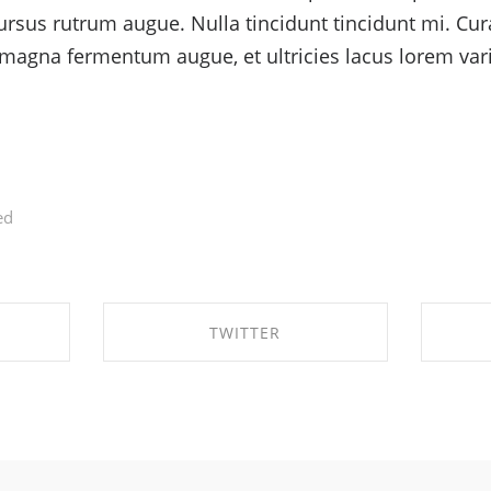
ursus rutrum augue. Nulla tincidunt tincidunt mi. Cura
 magna fermentum augue, et ultricies lacus lorem var
ed
TWITTER
OK
SHARE ON TWITTER
S