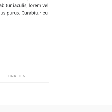
bitur iaculis, lorem vel
ius purus. Curabitur eu
LINKEDIN
HARE ON LINKEDIN